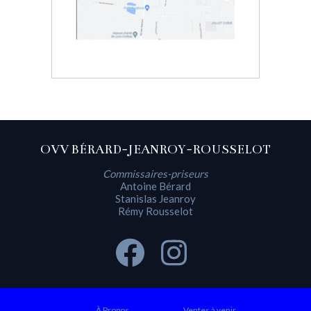
OVV BÉRARD-JEANROY-ROUSSELOT
Commissaires-priseurs
Antoine Bérard
Stanislas Jeanroy
Rémy Rousselot
À Propos
Ventes à venir