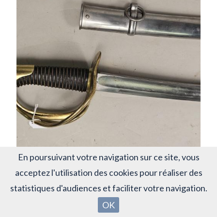
Lot 22
En poursuivant votre navigation sur ce site, vous
acceptez l'utilisation des cookies pour réaliser des
France - Sabre de cavalerie légère modèle 1822
Monture laiton 3 branches, fusée cuir filigranée, lame...
statistiques d'audiences et faciliter votre navigation.
Estimation : 100 € à 150 €
OK
Adjugé : 280 €