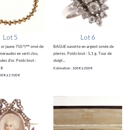
Lot 5
Lot 6
r jaune 750 °/°° orné de
BAGUE navette en argent ornée de
meraudes en serti clos,
pierres. Poids brut : 5,1 g. Tour de
ules d'or. Poids brut :
doigt...
 g.
Estimation : 100 € à 200 €
00 € à 2 500 €