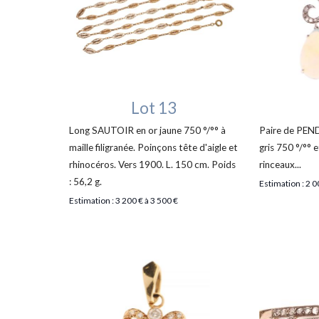
Lot 13
Long SAUTOIR en or jaune 750 °/°° à
Paire de PEN
maille filigranée. Poinçons tête d'aigle et
gris 750 °/°° 
rhinocéros. Vers 1900. L. 150 cm. Poids
rinceaux...
: 56,2 g.
Estimation : 2 0
Estimation : 3 200 € à 3 500 €