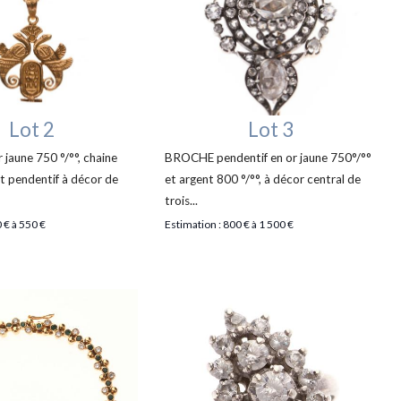
Lot 2
Lot 3
 jaune 750 °/°°, chaine
BROCHE pendentif en or jaune 750°/°°
et pendentif à décor de
et argent 800 °/°°, à décor central de
trois...
 € à 550 €
Estimation : 800 € à 1 500 €