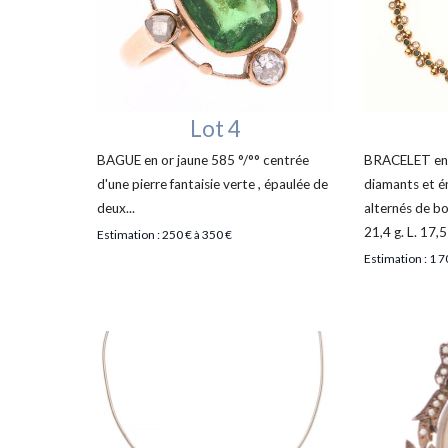
Lot 4
BAGUE en or jaune 585 °/°° centrée
BRACELET en o
d'une pierre fantaisie verte , épaulée de
diamants et é
deux...
alternés de bo
21,4 g. L. 17,5
Estimation : 250 € à 350 €
Estimation : 1 7