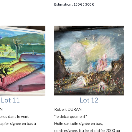
Estimation : 150 € à 300 €
Lot 11
Lot 12
AN
Robert DURAN
bres dans le vent
"le débarquement"
apier signée en bas à
Huile sur toile signée en bas,
contresignée, titrée et datée 2000 au