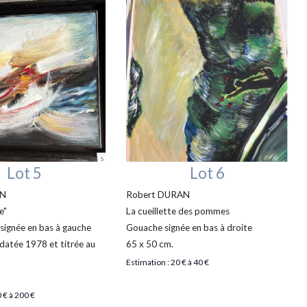
Lot 5
Lot 6
AN
Robert DURAN
e"
La cueillette des pommes
e signée en bas à gauche
Gouache signée en bas à droite
 datée 1978 et titrée au
65 x 50 cm.
Estimation : 20 € à 40 €
 € à 200 €