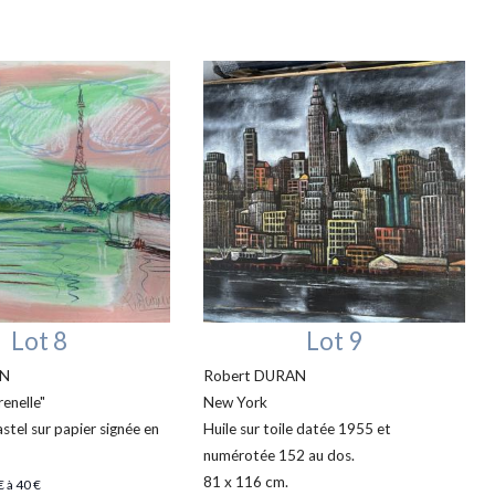
Lot 8
Lot 9
AN
Robert DURAN
enelle"
New York
stel sur papier signée en
Huile sur toile datée 1955 et
numérotée 152 au dos.
81 x 116 cm.
€ à 40 €