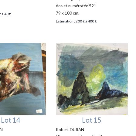
dos et numérotée 521.
79 x 100 cm.
€ à 40 €
Estimation : 200 € à 400 €
Lot 14
Lot 15
AN
Robert DURAN