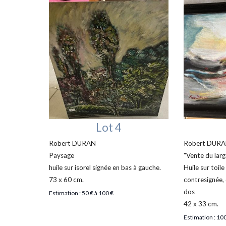
Lot 4
Robert DURAN
Robert DUR
Paysage
"Vente du larg
huile sur isorel signée en bas à gauche.
Huile sur toil
73 x 60 cm.
contresignée,
dos
Estimation : 50 € à 100 €
42 x 33 cm.
Estimation : 100