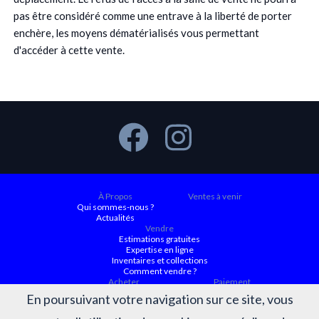
pas être considéré comme une entrave à la liberté de porter
enchère, les moyens dématérialisés vous permettant
d'accéder à cette vente.
À Propos
Ventes à venir
Qui sommes-nous ?
Actualités
Vendre
Estimations gratuites
Expertise en ligne
Inventaires et collections
Comment vendre ?
Acheter
Paiement
Ventes à venir
En poursuivant votre navigation sur ce site, vous
Ordre d'achat
Conditions générales d’achat