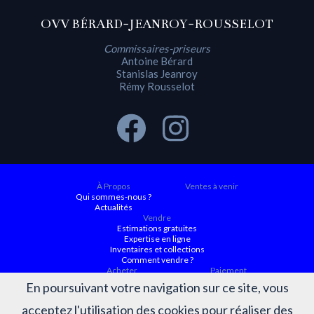
OVV BÉRARD-JEANROY-ROUSSELOT
Commissaires-priseurs
Antoine Bérard
Stanislas Jeanroy
Rémy Rousselot
À Propos
Ventes à venir
Qui sommes-nous ?
Actualités
Vendre
Estimations gratuites
Expertise en ligne
Inventaires et collections
Comment vendre ?
Acheter
Paiement
Ventes à venir
En poursuivant votre navigation sur ce site, vous
Ordre d'achat
Conditions générales d’achat
acceptez l'utilisation des cookies pour réaliser des
Résultats
Judiciaire ACTAURA