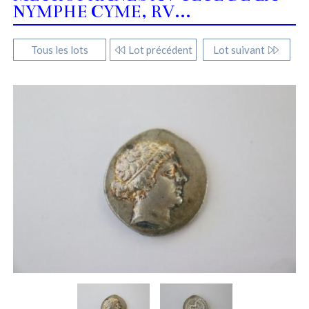
NYMPHE CYME, RV...
Tous les lots
Lot précédent
Lot suivant