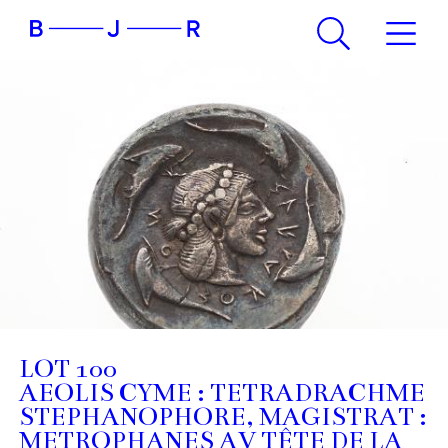
LOT 100
AEOLIS CYME : TETRADRACHME
STEPHANOPHORE, MAGISTRAT :
METROPHANES AV TÊTE DE LA