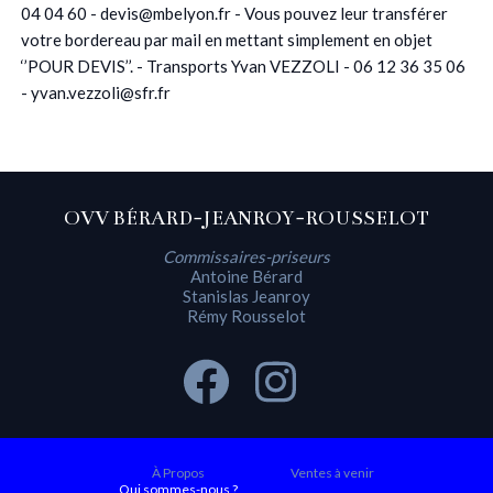
04 04 60 - devis@mbelyon.fr - Vous pouvez leur transférer
votre bordereau par mail en mettant simplement en objet
‘’POUR DEVIS’’. - Transports Yvan VEZZOLI - 06 12 36 35 06
- yvan.vezzoli@sfr.fr
OVV BÉRARD-JEANROY-ROUSSELOT
Commissaires-priseurs
Antoine Bérard
Stanislas Jeanroy
Rémy Rousselot
À Propos
Ventes à venir
Qui sommes-nous ?