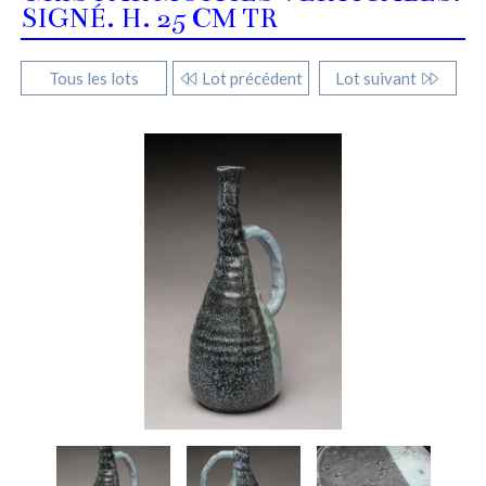
SIGNÉ. H. 25 CM TR
Tous les lots
Lot précédent
Lot suivant