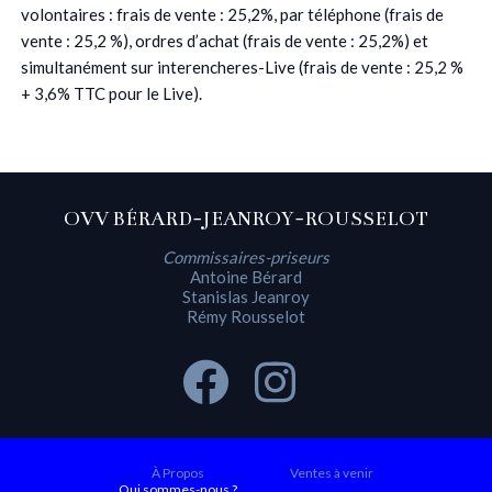
volontaires : frais de vente : 25,2%, par téléphone (frais de
vente : 25,2 %), ordres d’achat (frais de vente : 25,2%) et
simultanément sur interencheres-Live (frais de vente : 25,2 %
+ 3,6% TTC pour le Live).
OVV BÉRARD-JEANROY-ROUSSELOT
Commissaires-priseurs
Antoine Bérard
Stanislas Jeanroy
Rémy Rousselot
À Propos
Ventes à venir
Qui sommes-nous ?