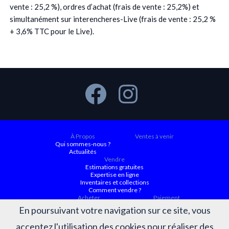
vente : 25,2 %), ordres d’achat (frais de vente : 25,2%) et
simultanément sur interencheres-Live (frais de vente : 25,2 %
+ 3,6% TTC pour le Live).
À Propos
Ventes à venir
Qui sommes-nous ?
Actualités
Vendre
Estimations gratuites
Expertise en ligne
Inventaires et collections
Comment vendre ?
Acheter
Paiement
Ventes à venir
En poursuivant votre navigation sur ce site, vous
Ordre d'achat
Conditions générales d’achat
acceptez l'utilisation des cookies pour réaliser des
Résultats
Judiciaire ACTAURA