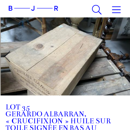
LOT 35
GERARDO ALBARRAN,
« CRUCIFIXION » HUILE SUR
TOILE SIGNÉE EN BAS AU