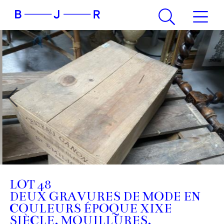
LOT 48
DEUX GRAVURES DE MODE EN
COULEURS ÉPOQUE XIXE
SIÈCLE. MOUILLURES,