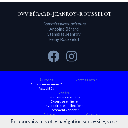
OVV BÉRARD-JEANROY-ROUSSELOT
Commissaires-priseurs
Antoine Bérard
Stanislas Jeanroy
Rémy Rousselot
À Propos
Ventes à venir
Qui sommes-nous ?
Actualités
Vendre
Estimations gratuites
Expertise en ligne
Inventaires et collections
Comment vendre ?
Acheter
Paiement
Ventes à venir
En poursuivant votre navigation sur ce site, vous
Ordre d'achat
Conditions générales d’achat