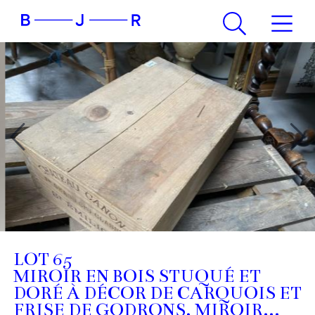
LOT 65
MIROIR EN BOIS STUQUÉ ET
DORÉ À DÉCOR DE CARQUOIS ET
FRISE DE GODRONS, MIROIR...