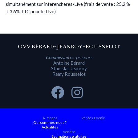
simultanément sur interencheres-Live (frais de vente : 25,2 %
+ 3,6% TTC pour le Live).
OVV BÉRARD-JEANROY-ROUSSELOT
Commissaires-priseurs
Antoine Bérard
Stanislas Jeanroy
Rémy Rousselot
À Propos
Ventes à venir
Qui sommes-nous ?
Actualités
Vendre
Estimations gratuites