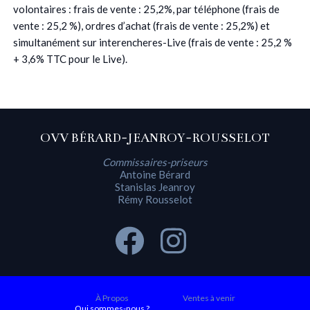
volontaires : frais de vente : 25,2%, par téléphone (frais de
vente : 25,2 %), ordres d’achat (frais de vente : 25,2%) et
simultanément sur interencheres-Live (frais de vente : 25,2 %
+ 3,6% TTC pour le Live).
OVV BÉRARD-JEANROY-ROUSSELOT
Commissaires-priseurs
Antoine Bérard
Stanislas Jeanroy
Rémy Rousselot
À Propos
Ventes à venir
Qui sommes-nous ?