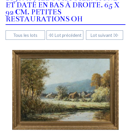
ET DATÉ EN BAS À DROITE. 65 X
92 CM. PETITES
RESTAURATIONS OH
Tous les lots
Lot précédent
Lot suivant