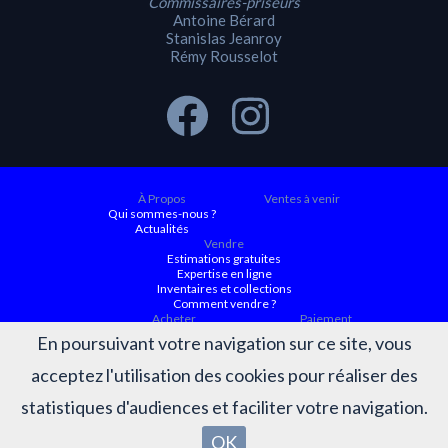
Commissaires-priseurs
Antoine Bérard
Stanislas Jeanroy
Rémy Rousselot
À Propos
Ventes à venir
Qui sommes-nous ?
Actualités
Vendre
Estimations gratuites
Expertise en ligne
Inventaires et collections
Comment vendre ?
Acheter
Paiement
Ventes à venir
En poursuivant votre navigation sur ce site, vous
Ordre d'achat
Conditions générales d’achat
acceptez l'utilisation des cookies pour réaliser des
Résultats
Judiciaire ACTAURA
Belles enchères
statistiques d'audiences et faciliter votre navigation.
Résultats des ventes
OK
OVV BÉRARD-JEANROY-ROUSSELOT ©2026 - Tous droits réservés