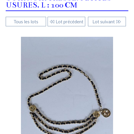
USURES. L : 100 CM
Tous les lots
Lot précédent
Lot suivant