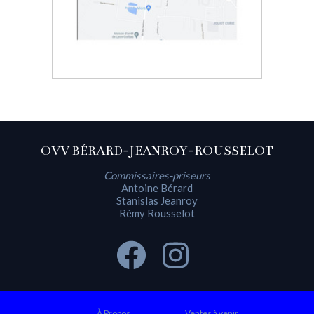
OVV BÉRARD-JEANROY-ROUSSELOT
Commissaires-priseurs
Antoine Bérard
Stanislas Jeanroy
Rémy Rousselot
À Propos
Ventes à venir