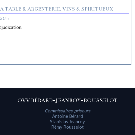
A TABLE & ARGENTERIE, VINS & SPIRITUEUX
à 14h
djudication.
OVV BÉRARD-JEANROY-ROUSSELOT
Commissaires-priseurs
Antoine Bérard
Stanislas Jeanroy
Rémy Rousselot