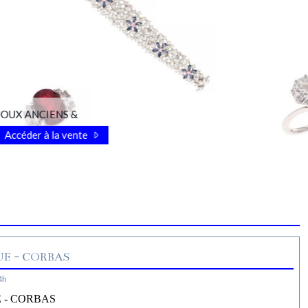
OUX ANCIENS &
Accéder à la vente
E - CORBAS
4h
 - CORBAS