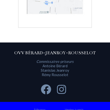
OVV BÉRARD-JEANROY-ROUSSELOT
Commissaires-priseurs
Antoine Bérard
Stanislas Jeanroy
Rémy Rousselot
À Propos
Ventes à venir