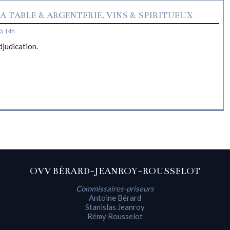
A TABLE & ARGENTERIE, VINS & SPIRITUEUX
à 14h
djudication.
OVV BÉRARD-JEANROY-ROUSSELOT
Commissaires-priseurs
Antoine Bérard
Stanislas Jeanroy
Rémy Rousselot