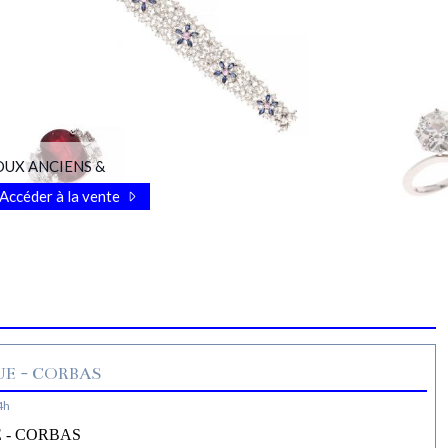
OUX ANCIENS &
Accéder à la vente
E - CORBAS
4h
 - CORBAS