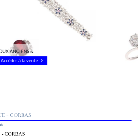
OUX ANCIENS &
Accéder à la vente
E - CORBAS
4h
 - CORBAS