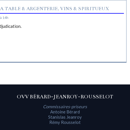
A TABLE & ARGENTERIE, VINS & SPIRITUEUX
à 14h
djudication.
OVV BÉRARD-JEANROY-ROUSSELOT
Commissaires-priseurs
Antoine Bérard
Stanislas Jeanroy
Rémy Rousselot