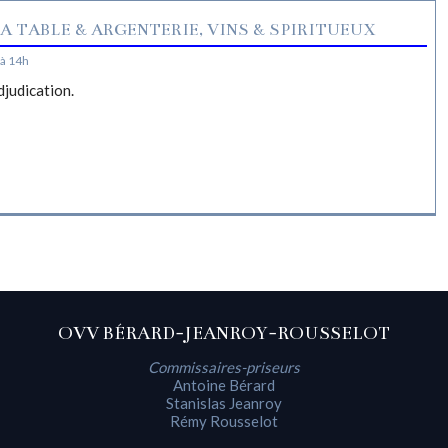
A TABLE & ARGENTERIE, VINS & SPIRITUEUX
à 14h
djudication.
OVV BÉRARD-JEANROY-ROUSSELOT
Commissaires-priseurs
Antoine Bérard
Stanislas Jeanroy
Rémy Rousselot