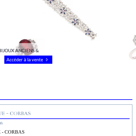
OUX ANCIENS &
Accéder à la vente
E - CORBAS
4h
 - CORBAS