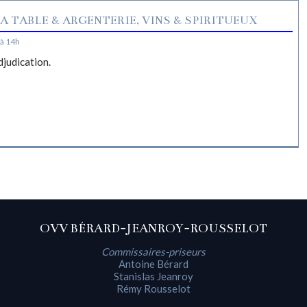
A TABLE & ARGENTERIE, VINS & SPIRITUEUX
à 14h
djudication.
OVV BÉRARD-JEANROY-ROUSSELOT
Commissaires-priseurs
Antoine Bérard
Stanislas Jeanroy
Rémy Rousselot