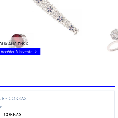
OUX ANCIENS &
Accéder à la vente
E - CORBAS
4h
 - CORBAS