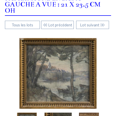
GAUCHE A VUE : 21 X 23,5 CM
OH
Tous les lots
Lot précédent
Lot suivant