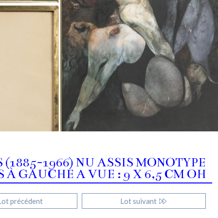
(1885-1966) NU ASSIS MONOTYPE
S À GAUCHE A VUE : 9 X 6,5 CM OH
ot précédent
Lot suivant