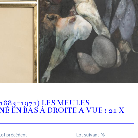
883-1971) LES MEULES
 EN BAS À DROITE A VUE : 21 X
ot précédent
Lot suivant