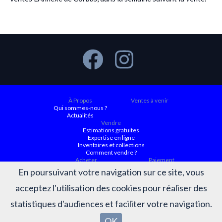
À Propos
Ventes à venir
Qui sommes-nous ?
Actualités
Vendre
Estimations gratuites
Expertise en ligne
Inventaires et collections
Comment vendre ?
Acheter
Paiement
Ventes à venir
En poursuivant votre navigation sur ce site, vous
Ordre d'achat
Conditions générales d’achat
acceptez l'utilisation des cookies pour réaliser des
Résultats
Judiciaire ACTAURA
Belles enchères
statistiques d'audiences et faciliter votre navigation.
Résultats des ventes
OK