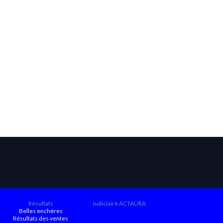
Résultats
Judiciaire ACTAURA
Belles enchères
Résultats des ventes