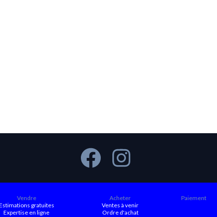
Vendre
Acheter
Paiement
Estimations gratuites
Ventes à venir
Expertise en ligne
Ordre d'achat