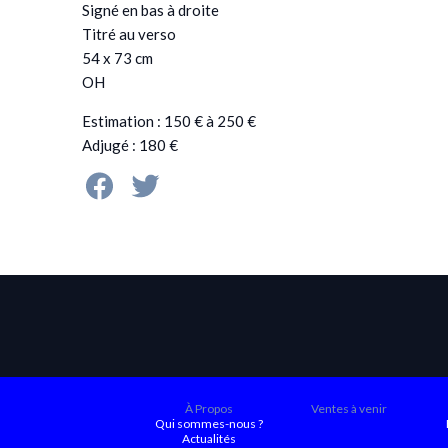
Signé en bas à droite
Titré au verso
54 x 73 cm
OH
Estimation : 150 € à 250 €
Adjugé : 180 €
À Propos
Ventes à venir
Qui sommes-nous ?
Actualités