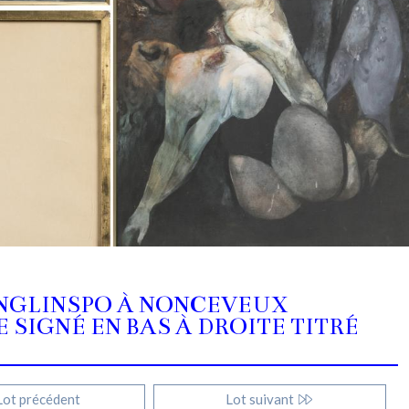
 NINGLINSPO À NONCEVEUX
 SIGNÉ EN BAS À DROITE TITRÉ
ot précédent
Lot suivant