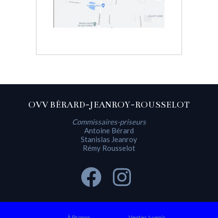
OVV BÉRARD-JEANROY-ROUSSELOT
Commissaires-priseurs
Antoine Bérard
Stanislas Jeanroy
Rémy Rousselot
À Propos
Ventes à venir