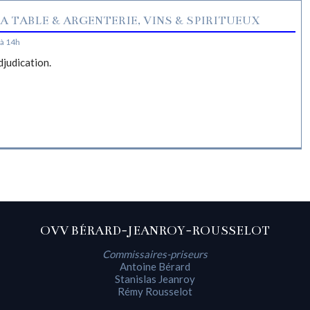
A TABLE & ARGENTERIE, VINS & SPIRITUEUX
à 14h
djudication.
OVV BÉRARD-JEANROY-ROUSSELOT
Commissaires-priseurs
Antoine Bérard
Stanislas Jeanroy
Rémy Rousselot