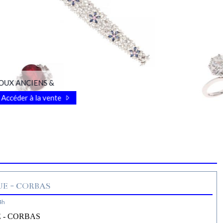
OUX ANCIENS &
Accéder à la vente
E - CORBAS
4h
 - CORBAS