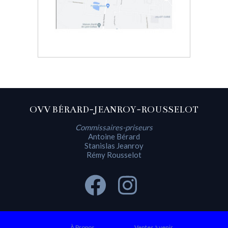
OVV BÉRARD-JEANROY-ROUSSELOT
Commissaires-priseurs
Antoine Bérard
Stanislas Jeanroy
Rémy Rousselot
À Propos
Ventes à venir