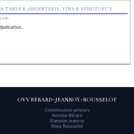
A TABLE & ARGENTERIE, VINS & SPIRITUEUX
à 14h
djudication.
OVV BÉRARD-JEANROY-ROUSSELOT
Commissaires-priseurs
Antoine Bérard
Stanislas Jeanroy
Rémy Rousselot