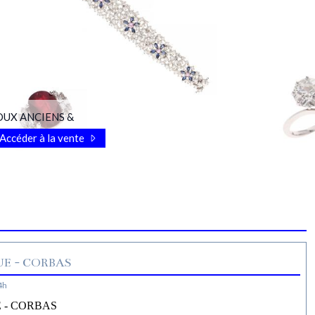
OUX ANCIENS &
Accéder à la vente
E - CORBAS
4h
 - CORBAS