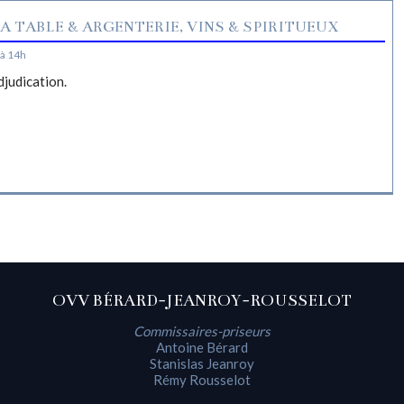
A TABLE & ARGENTERIE, VINS & SPIRITUEUX
à 14h
djudication.
OVV BÉRARD-JEANROY-ROUSSELOT
Commissaires-priseurs
Antoine Bérard
Stanislas Jeanroy
Rémy Rousselot