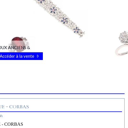
OUX ANCIENS &
Accéder à la vente
E - CORBAS
4h
 - CORBAS