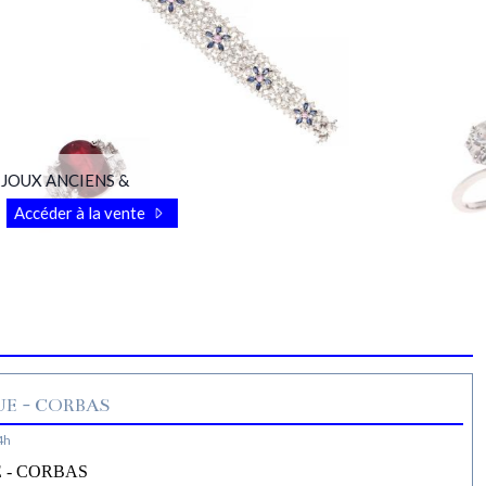
OUX ANCIENS &
Accéder à la vente
E - CORBAS
4h
 - CORBAS