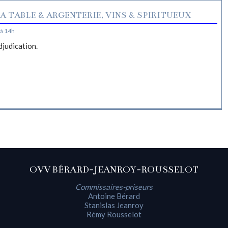
A TABLE & ARGENTERIE, VINS & SPIRITUEUX
à 14h
djudication.
OVV BÉRARD-JEANROY-ROUSSELOT
Commissaires-priseurs
Antoine Bérard
Stanislas Jeanroy
Rémy Rousselot