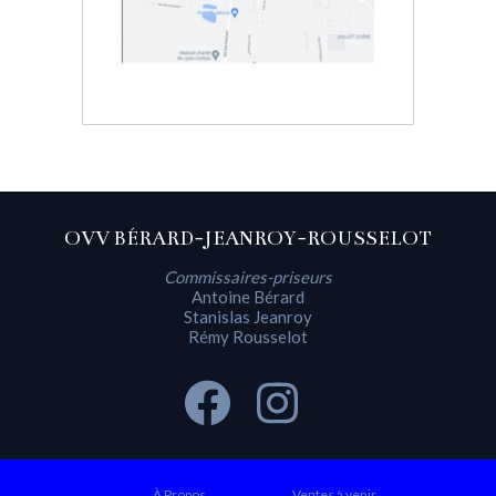
OVV BÉRARD-JEANROY-ROUSSELOT
Commissaires-priseurs
Antoine Bérard
Stanislas Jeanroy
Rémy Rousselot
À Propos
Ventes à venir