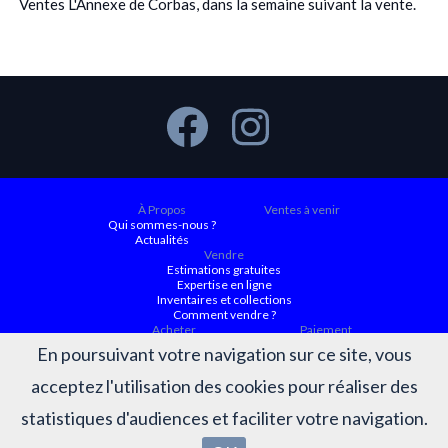
Ventes L'Annexe de Corbas, dans la semaine suivant la vente.
À Propos
Ventes à venir
Qui sommes-nous ?
Actualités
Vendre
Estimations gratuites
Expertise en ligne
Inventaires et collections
Comment vendre ?
Acheter
Paiement
Ventes à venir
En poursuivant votre navigation sur ce site, vous
Ordre d'achat
Conditions générales d’achat
acceptez l'utilisation des cookies pour réaliser des
Résultats
Judiciaire ACTAURA
Belles enchères
statistiques d'audiences et faciliter votre navigation.
Résultats des ventes