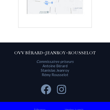
OVV BÉRARD-JEANROY-ROUSSELOT
Commissaires-priseurs
Antoine Bérard
Stanislas Jeanroy
Rémy Rousselot
À Propos
Ventes à venir