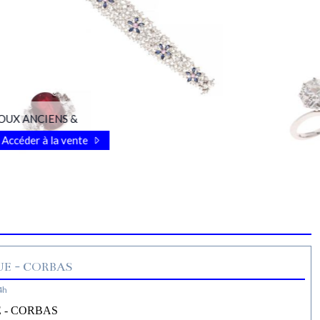
OUX ANCIENS &
Accéder à la vente
E - CORBAS
4h
 - CORBAS