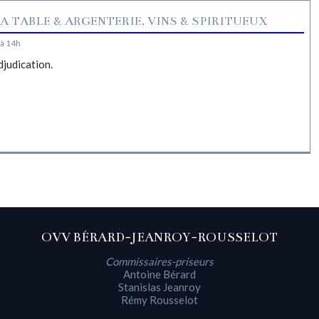
A TABLE & ARGENTERIE, VINS & SPIRITUEUX
à 14h
djudication.
OVV BÉRARD-JEANROY-ROUSSELOT
Commissaires-priseurs
Antoine Bérard
Stanislas Jeanroy
Rémy Rousselot