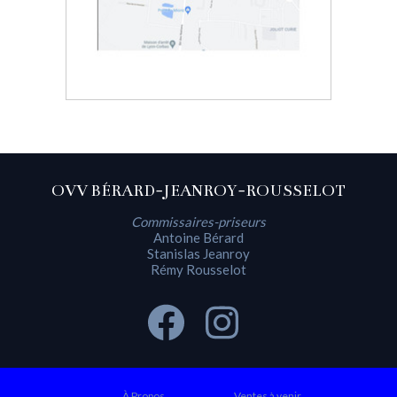
OVV BÉRARD-JEANROY-ROUSSELOT
Commissaires-priseurs
Antoine Bérard
Stanislas Jeanroy
Rémy Rousselot
À Propos
Ventes à venir