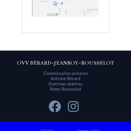
OVV BÉRARD-JEANROY-ROUSSELOT
Commissaires-priseurs
Antoine Bérard
Stanislas Jeanroy
Rémy Rousselot
À Propos
Ventes à venir