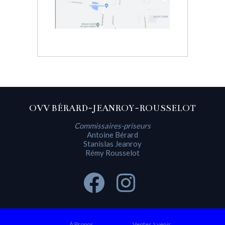
OVV BÉRARD-JEANROY-ROUSSELOT
Commissaires-priseurs
Antoine Bérard
Stanislas Jeanroy
Rémy Rousselot
À Propos
Ventes à venir