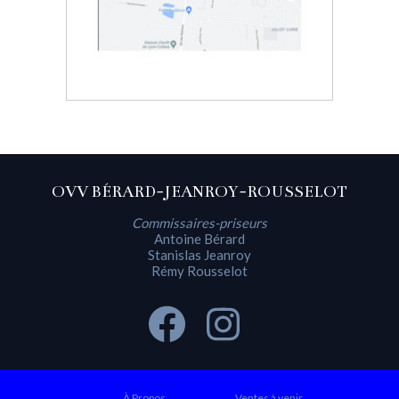
OVV BÉRARD-JEANROY-ROUSSELOT
Commissaires-priseurs
Antoine Bérard
Stanislas Jeanroy
Rémy Rousselot
À Propos
Ventes à venir