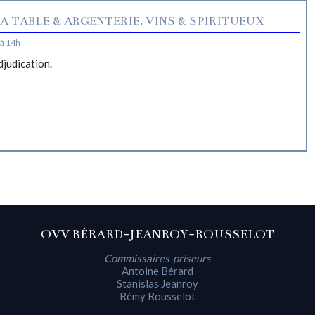
A TABLE & ARGENTERIE, VINS & SPIRITUEUX
à 14h
djudication.
OVV BÉRARD-JEANROY-ROUSSELOT
Commissaires-priseurs
Antoine Bérard
Stanislas Jeanroy
Rémy Rousselot