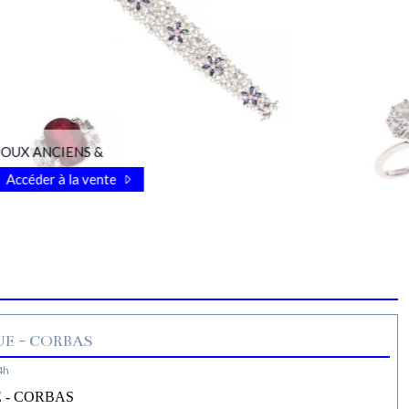
OUX ANCIENS &
Accéder à la vente
E - CORBAS
4h
 - CORBAS