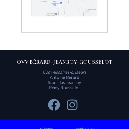
OVV BÉRARD-JEANROY-ROUSSELOT
Commissaires-priseurs
Antoine Bérard
Stanislas Jeanroy
Rémy Rousselot
À Propos
Ventes à venir