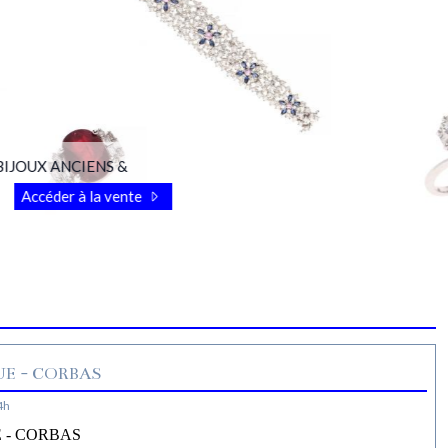
OUX ANCIENS &
Accéder à la vente
E - CORBAS
4h
 - CORBAS