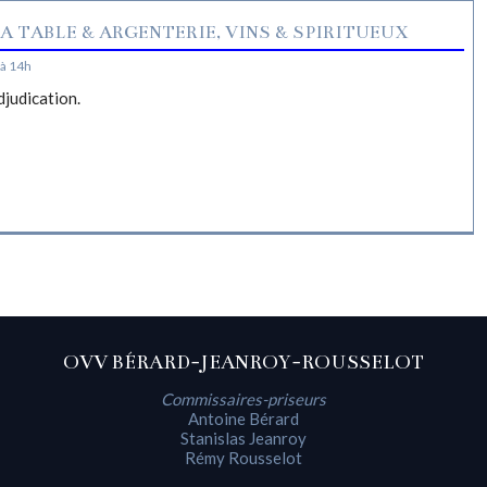
A TABLE & ARGENTERIE, VINS & SPIRITUEUX
à 14h
djudication.
OVV BÉRARD-JEANROY-ROUSSELOT
Commissaires-priseurs
Antoine Bérard
Stanislas Jeanroy
Rémy Rousselot