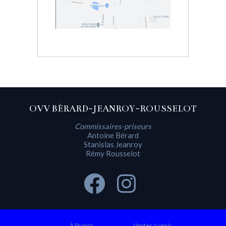
OVV BÉRARD-JEANROY-ROUSSELOT
Commissaires-priseurs
Antoine Bérard
Stanislas Jeanroy
Rémy Rousselot
À Propos
Ventes à venir