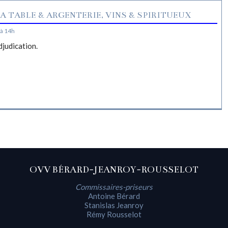
A TABLE & ARGENTERIE, VINS & SPIRITUEUX
à 14h
djudication.
OVV BÉRARD-JEANROY-ROUSSELOT
Commissaires-priseurs
Antoine Bérard
Stanislas Jeanroy
Rémy Rousselot