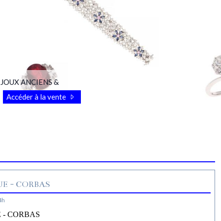
OUX ANCIENS &
Accéder à la vente
E - CORBAS
4h
 - CORBAS