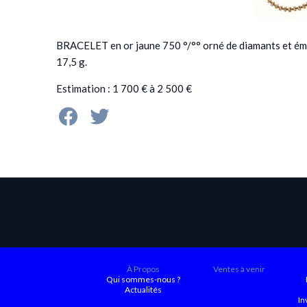
BRACELET en or jaune 750 °/°° orné de diamants et émerau
17,5 g.
Estimation : 1 700 € à 2 500 €
À Propos
Ventes à venir
Qui sommes-nous ?
Actualités
In