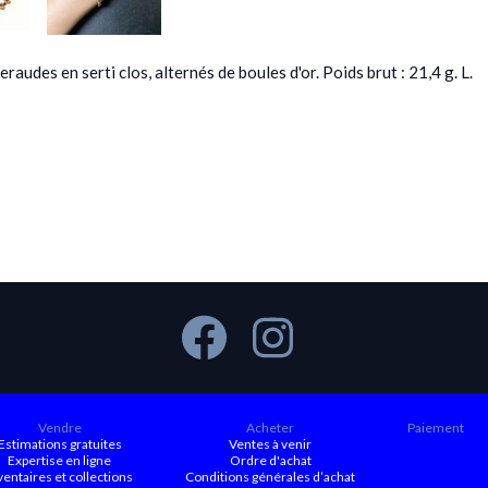
des en serti clos, alternés de boules d'or. Poids brut : 21,4 g. L.
Vendre
Acheter
Paiement
Estimations gratuites
Ventes à venir
Expertise en ligne
Ordre d'achat
ventaires et collections
Conditions générales d’achat