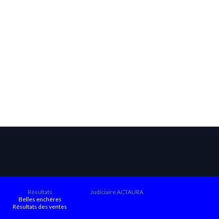
Résultats
Judiciaire ACTAURA
Belles enchères
Résultats des ventes