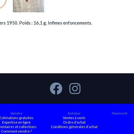
ers 1950. Poids : 16,1 g. Infimes enfoncements.
Vendre
Acheter
Paiement
Estimations gratuites
Ventes à venir
Expertise en ligne
Ordre d'achat
ventaires et collections
Conditions générales d’achat
Comment vendre ?