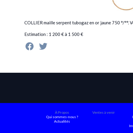
COLLIER maille serpent tubogaz en or jaune 750 °/°°. V
Estimation : 1 200 € à 1 500 €
À Propos
Ventes à venir
Qui sommes-nous ?
Actualités
In