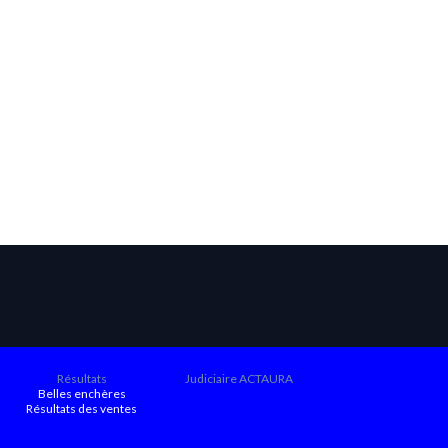
Résultats
Judiciaire ACTAURA
Belles enchères
Résultats des ventes