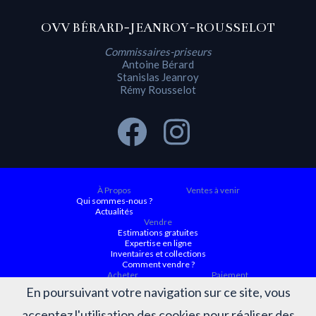
OVV BÉRARD-JEANROY-ROUSSELOT
Commissaires-priseurs
Antoine Bérard
Stanislas Jeanroy
Rémy Rousselot
À Propos
Ventes à venir
Qui sommes-nous ?
Actualités
Vendre
Estimations gratuites
Expertise en ligne
Inventaires et collections
Comment vendre ?
Acheter
Paiement
Ventes à venir
En poursuivant votre navigation sur ce site, vous
Ordre d'achat
Conditions générales d’achat
acceptez l'utilisation des cookies pour réaliser des